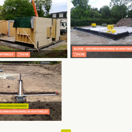
KLOSSE - NIEUWBOUWWONING IN HOUTSKE
OUTSKELET
FICHE
FICHE
 RIOLERINGSWERKEN
 NIEUWBOUWWONING IN HOUTSKELET