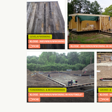
GEVELAFWERKING
KLOSSE - NIEUWBOUWWONING IN HOUTSKELET
FICHE
KLOSSE - NIEUWBOUWWONING IN H
FUNDERINGS- & BETONWERKEN
GROND- &
KLOSSE - NIEUWBOUWWONING IN HOUTSKELET
KLOSSE -
FICHE
FICHE