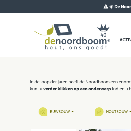
☀️ De Noor
ACTI
In de loop der jaren heeft de Noordboom een enorme
kunt u
verder klikken op een onderwerp
indien u h
RUWBOUW
HOUTBOUW