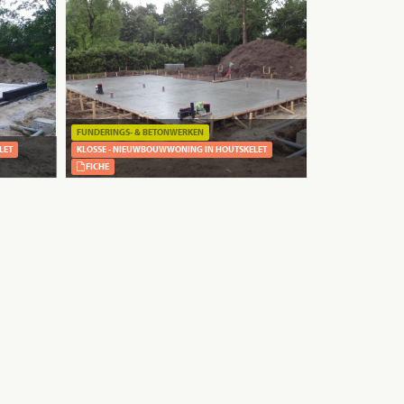
FUNDERINGS- & BETONWERKEN
LET
KLOSSE - NIEUWBOUWWONING IN HOUTSKELET
FICHE