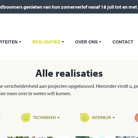
dboomers genieten van hun zomerverlof vanaf 18 juli tot en met
VITEITEN
REALISATIES
OVER ONS
CONTACT
+
+
+
Alle realisaties
 verscheidenheid aan projecten opgebouwd. Hieronder vindt u, per 
ier meer over te weten wilt komen.
TECHNIEKEN
INTERIEUR