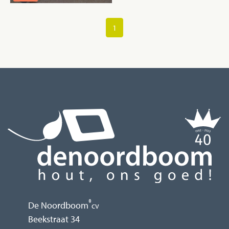
1
®
De Noordboom
cv
Beekstraat 34