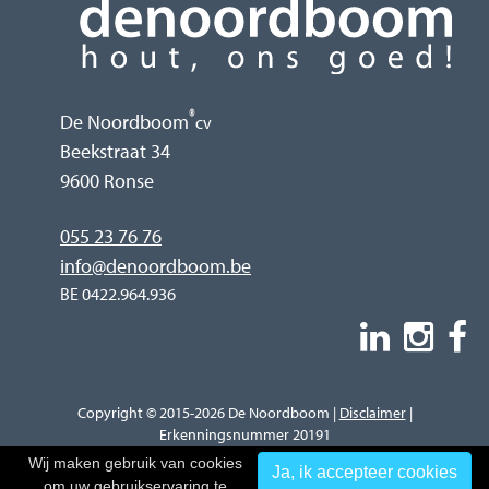
®
De Noordboom
cv
Beekstraat 34
9600 Ronse
055 23 76 76
info@denoordboom.be
BE 0422.964.936
Copyright © 2015-2026 De Noordboom |
Disclaimer
|
Erkenningsnummer 20191
Wij maken gebruik van cookies
Ja, ik accepteer cookies
om uw gebruikservaring te