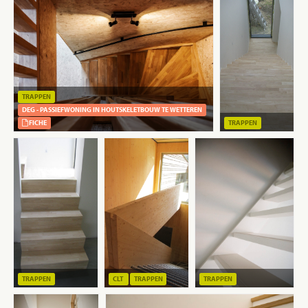
TRAPPEN
DEG - PASSIEFWONING IN HOUTSKELETBOUW TE WETTEREN
FICHE
TRAPPEN
TRAPPEN
CLT
TRAPPEN
TRAPPEN