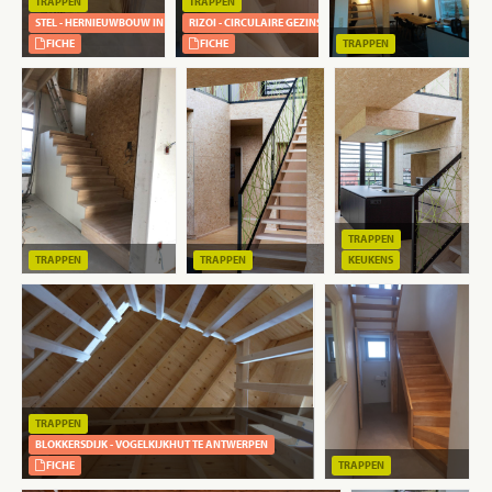
TRAPPEN
TRAPPEN
STEL - HERNIEUWBOUW IN PREFAB HOUTSKELET
RIZOI - CIRCULAIRE GEZINSWONING IN CLT
FICHE
FICHE
TRAPPEN
TRAPPEN
TRAPPEN
TRAPPEN
KEUKENS
TRAPPEN
BLOKKERSDIJK - VOGELKIJKHUT TE ANTWERPEN
FICHE
TRAPPEN