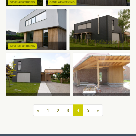
GEVELAFWERKING
GEVELAFWERKING
GEVELAFWERKING
«
1
2
3
4
5
»