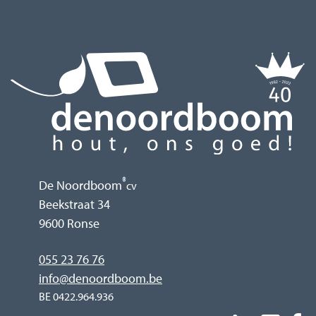
®
De Noordboom
cv
Beekstraat 34
9600 Ronse
055 23 76 76
info@denoordboom.be
BE 0422.964.936