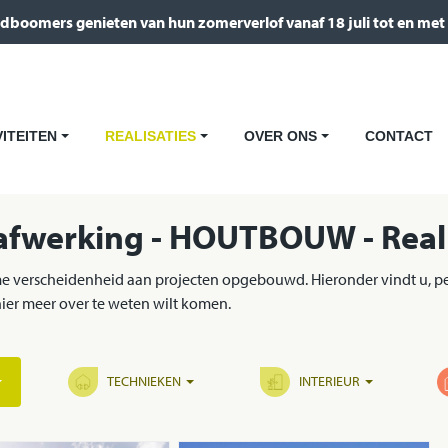
dboomers genieten van hun zomerverlof vanaf 18 juli tot en met
VITEITEN
REALISATIES
OVER ONS
CONTACT
+
+
+
afwerking - HOUTBOUW - Reali
 verscheidenheid aan projecten opgebouwd. Hieronder vindt u, per 
ier meer over te weten wilt komen.
TECHNIEKEN
INTERIEUR