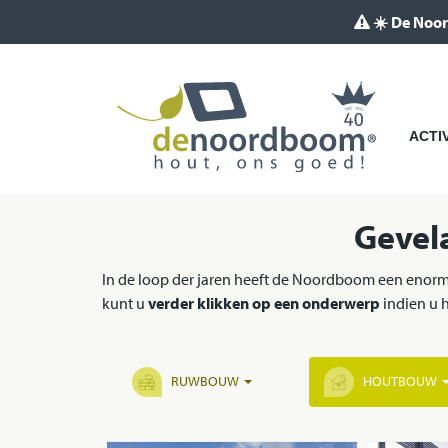
☀️ De Noor
ACTI
Gevel
In de loop der jaren heeft de Noordboom een enorme
kunt u
verder klikken op een onderwerp
indien u h
RUWBOUW
HOUTBOUW