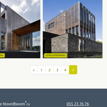
ING
GEVELAFWERKING
«
1
2
3
4
5
®
e Noordboom
055 23 76 76
cv