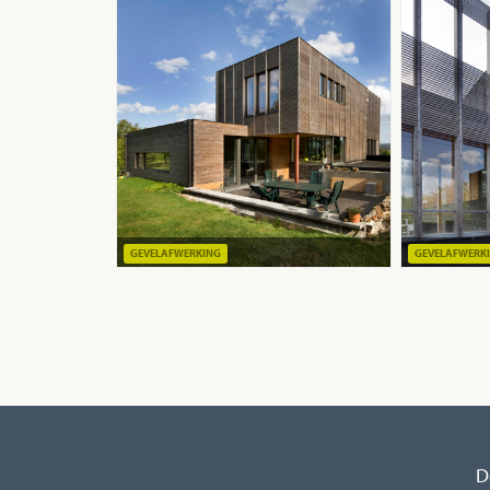
GEVELAFWERKING
GEVELAFWERK
D