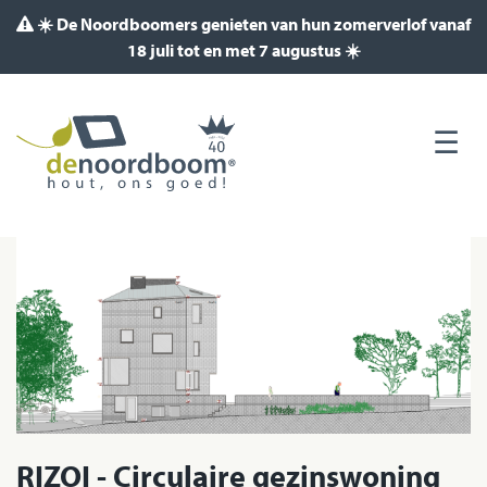
☀️ De Noordboomers genieten van hun zomerverlof vanaf
18 juli tot en met 7 augustus ☀️
RIZOI - Circulaire gezinswoning