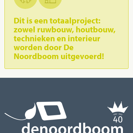
Dit is een totaalproject:
zowel ruwbouw, houtbouw,
technieken en interieur
worden door De
Noordboom uitgevoerd!