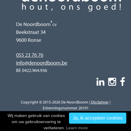
®
De Noordboom
cv
Beekstraat 34
9600 Ronse
055 23 76 76
info@denoordboom.be
BE 0422.964.936
Copyright © 2015-2026 De Noordboom |
Disclaimer
|
Erkenningsnummer 20191
Wij maken gebruik van cookies
Ja, ik accepteer cookies
om uw gebruikservaring te
Design & Hosting by
Bene.be
verbeteren.
Learn more