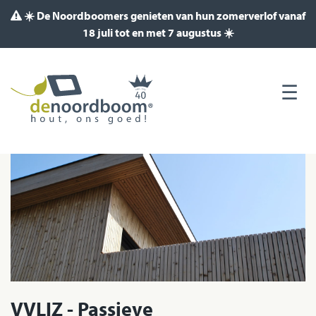
☀️ De Noordboomers genieten van hun zomerverlof vanaf
18 juli tot en met 7 augustus ☀️
VVLIZ - Passieve