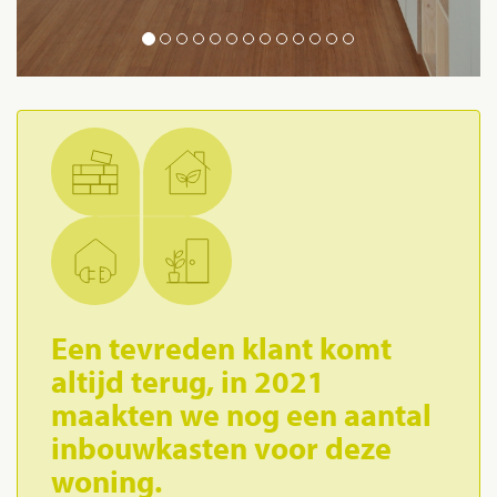
Een tevreden klant komt
altijd terug, in 2021
maakten we nog een aantal
inbouwkasten voor deze
woning.