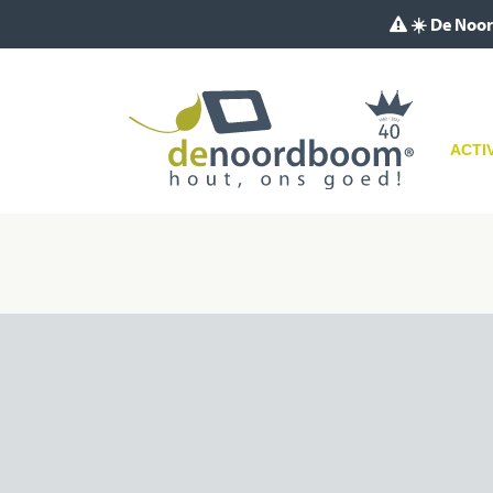
☀️ De Noor
ACTI