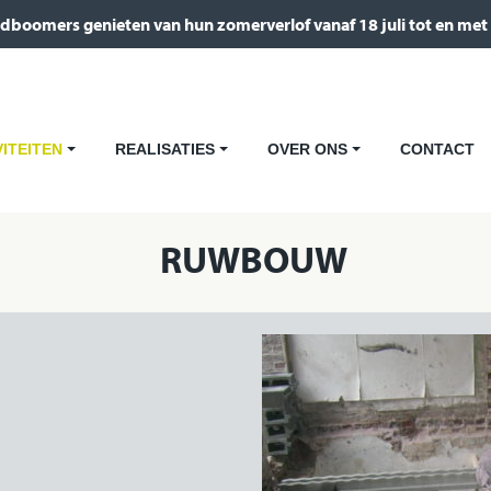
dboomers genieten van hun zomerverlof vanaf 18 juli tot en met
VITEITEN
REALISATIES
OVER ONS
CONTACT
+
+
+
RUWBOUW